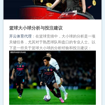
篮球大小球分析与投注建议
开云体育代理
：在篮球竞猜中，大小球的分析是一项
关键任务，尤其对于熟悉球队和盘口的专业人士。以
下是一些关于篮球大小球的分析经验和投注建议：