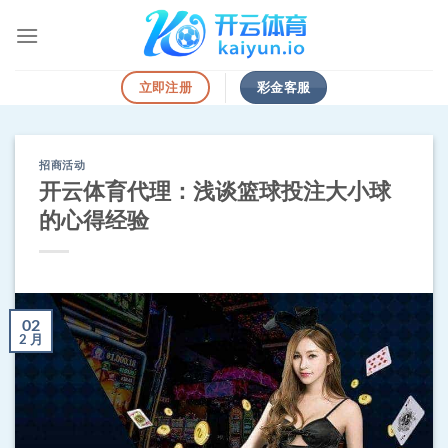
跳
到
内
容
彩金客服
立即注册
招商活动
开云体育代理：浅谈篮球投注大小球
的心得经验
02
2 月