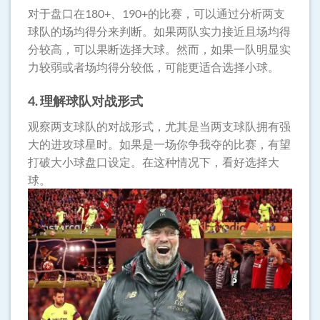
对于盘口在180+、190+的比赛，可以通过分析两支
球队的场均得分来判断。如果两队实力接近且场均得
分较高，可以果断选择大球。然而，如果一队明显实
力较弱或者场均得分较低，可能更适合选择小球。
4. 理解球队对战形式
观察两支球队的对战形式，尤其是当两支球队拥有强
大的进攻球星时。如果是一场你争我夺的比赛，有望
打破大小球盘口设定。在这种情况下，看好选择大
球。