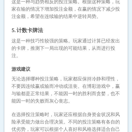
这是一种与趋势相反的投注策略。根据这种策略，玩
家在输的情况下增加投注金额，在赢的情况下减少投
注金额，希望在连续输的结果中逆转局势。
5. 计数卡牌法
这是一种技巧性较强的策略。玩家通过计算已经发出
的卡牌，推测下一局出现的可能结果，从而进行投
注。
游戏建议
无论选择哪种投注策略，玩家都应保持冷静和理性，
不要因连续赢或输而冲动或沮丧。在博彩游戏中，赢
与输都是正常结果，不能因一时的胜利而贪婪，也不
能因一时的失败而灰心丧志。
在选择投注策略时，玩家还应根据自身资金状况和风
险承受能力做出合理决策。不同的投注策略有各自的
优劣势，玩家可以根据个人喜好和风格选择适合自己