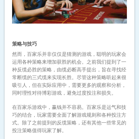
策略与技巧
然而，百家乐并非仅仅是猜测的游戏，聪明的玩家会
运用各种策略来增加获胜的机会。之前我们提到了一
种反缆必胜的策略，由缆必断高手提出，旨在寻找经
常断缆的三式缆来实现长胜。尽管这种策略听起来很
吸引人，但在实际应用中，需要更多的观察和分析，
同时理性对待博彩游戏，避免过度投注和损失。
在百家乐游戏中，赢钱并不容易。百家乐是运气和技
巧的结合，玩家需要全面了解游戏规则和各种投注方
式。除了之前提到的反缆策略，还有其他一些常见的
投注策略值得玩家了解。