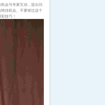
有机会与专家互动，提出问
的绝佳机会。不要错过这个
博彩技巧！