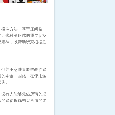
的投注方法，基于庄闲路、
注。这种策略试图通过切换
码规律，以帮助玩家根据胜
，但并不意味着能够战胜赌
量的本金。因此，在使用这
损失。
，没有人能够凭借所谓的必
验的赌徒掏钱购买所谓的绝