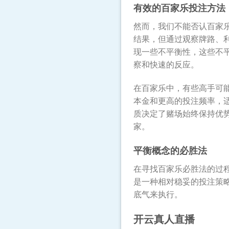
有效的百家乐投注方法
然而，我们不能否认百家
结果，但通过观察牌路、
现一些不平衡性，这些不
察和快速的反应。
在百家乐中，有些高手可
本金和更高的投注频率，
质决定了赌场始终保持优
家。
平衡概念的必胜法
在寻找百家乐必胜法的过
是一种相对稳妥的投注策
底气来执行。
开云真人直播