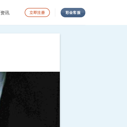
闻资讯
彩金客服
立即注册